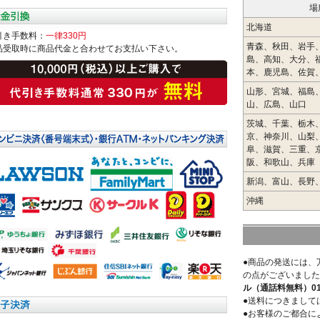
場
北海道
引き手数料：
一律330円
青森、秋田、岩手
品受取時に商品代金と合わせてお支払い下さい。
島、高知、大分、
本、鹿児島、佐賀
山形、宮城、福島
山、広島、山口
茨城、千葉、栃木
京、神奈川、山梨
阜、滋賀、三重、
阪、和歌山、兵庫
新潟、富山、長野
沖縄
●商品の発送には、
の点がございました
ル（通話料無料）0120
●送料につきまして
●お客様のご都合に