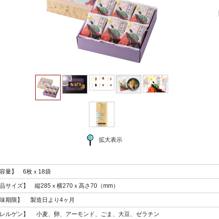
拡大表示
容量】 6枚ｘ18袋
品サイズ】 縦285ｘ横270ｘ高さ70（mm）
味期限】 製造日より4ヶ月
レルゲン】 小麦、卵、アーモンド、ごま、大豆、ゼラチン