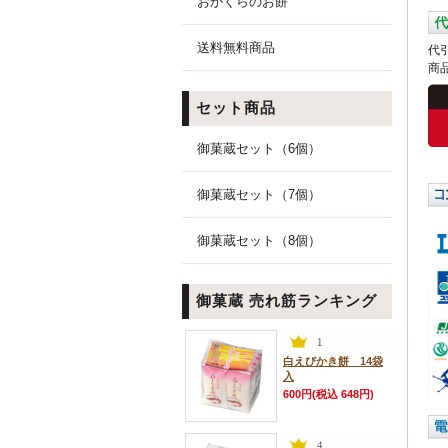
おかくらのお餅
送料無料商品
代
商
セット商品
御菓蔵セット（6個）
御菓蔵セット（7個）
御菓蔵セット（8個）
御菓蔵 売れ筋ランキング
白えびかき餅 14袋
入
600円(税込 648円)