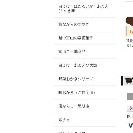
白えび・ほたるいか・あまえ
び かき餅
昔ながらのすやき
越中富山の常備菓子
進
ま
富山ご当地商品
白えび・あまえび大漁
野菜おかきシリーズ
味おかき（ご自宅用）
唐がらし・黒胡椒
以
蔵チョコ