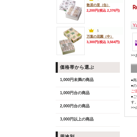
散居の里（缶）
2,200円(税込 2,376円)
万葉の花園（中）
3,300円(税込 3,564円)
>
価格帯から選ぶ
1,000円未満の商品
●
●
ご
1,000円台の商品
●
す
2,000円台の商品
>
3,000円以上の商品
用途別