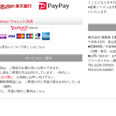
くことになりますの
●盆暮シーズンは大
いいたします。
株式会社 御菓蔵【
〒939-1315 富山
■営業時間／午前9
>お支払いについて詳しくはこちら
（日曜・祭日・お盆
■お問い合わせ・お
サービスのご案内
フリーダイヤル（通
TEL.0120-325553
商品は、ご指定のお届け先にお送りできます。
FAX.0120-446887
のし紙をご希望の方はお付けしています。（外のし）
注文の際に
、お気軽にお申し付け下さい。
ご贈答用商品には、ご希望の方に手提げ袋をお付けしていま
。（無料）
>のし・手提げ袋のご案内はこちら