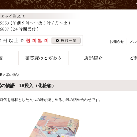
お知らせ
メル
E
>
紫の物語
紫の物語 18袋入（化粧箱）
時代を題材とした六つの味が楽しめる小袋の詰め合わせです。