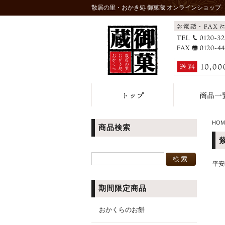
散居の里・おかき処 御菓蔵 オンラインショップ
HOM
商品検索
平安
期間限定商品
おかくらのお餅