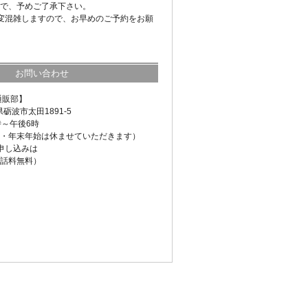
で、予めご了承下さい。
変混雑しますので、お早めのご予約をお願
お問い合わせ
通販部】
県砺波市太田1891-5
時～午後6時
・年末年始は休ませていただきます）
申し込みは
話料無料）