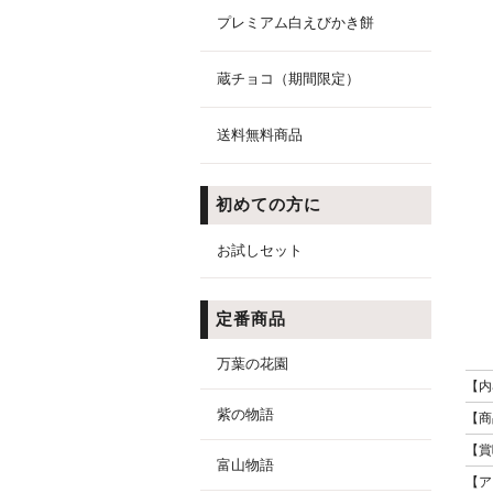
プレミアム白えびかき餅
蔵チョコ（期間限定）
送料無料商品
初めての方に
お試しセット
定番商品
万葉の花園
【内
紫の物語
【商
【賞
富山物語
【ア