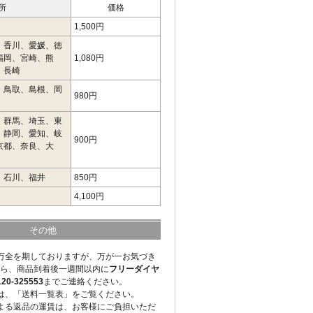
所
価格
1,500円
、香川、愛媛、徳
福岡、宮崎、熊
1,080円
、長崎
、鳥取、島根、岡
980円
、群馬、埼玉、東
、静岡、愛知、岐
900円
京都、奈良、大
、石川、福井
850円
4,100円
その他
万全を期しておりますが、万が一お気づき
ら、商品到着後一週間以内に
フリーダイヤ
-325553
までご連絡ください。
は、「送料一覧表」をご覧ください。
よる返品の運賃は、お客様にご負担いただ