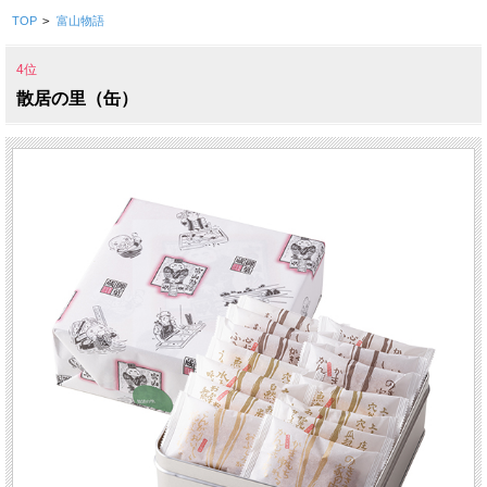
TOP
>
富山物語
4位
散居の里（缶）