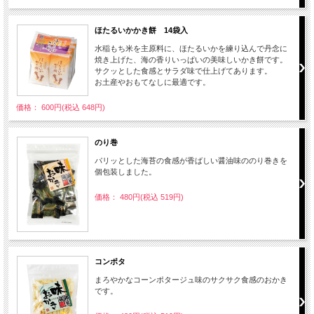
ほたるいかかき餅 14袋入
水稲もち米を主原料に、ほたるいかを練り込んで丹念に
焼き上げた、海の香りいっぱいの美味しいかき餅です。
サクッとした食感とサラダ味で仕上げてあります。
お土産やおもてなしに最適です。
価格： 600円(税込 648円)
のり巻
パリッとした海苔の食感が香ばしい醤油味ののり巻きを
個包装しました。
価格： 480円(税込 519円)
コンポタ
まろやかなコーンポタージュ味のサクサク食感のおかき
です。