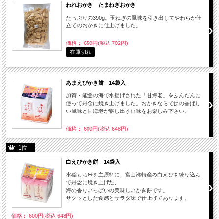
われおかき たまねぎおかき
たっぷりの390g。玉ねぎの風味を引き出してやわらか仕
立てのおかきに仕上げました。
価格： 650円(税込 702円)
在庫切れ
あまえびかき餅 14袋入
加賀・能登の海で水揚げされた「甘海老」をふんだんに
使って丹念に焼き上げました。おかきならではの香ばし
い風味と甘海老が醸し出す香味をお楽しみ下さい。
価格： 600円(税込 648円)
1位
白えびかき餅 14袋入
水稲もち米を主原料に、富山湾特産の白えびを練り込ん
で丹念に焼き上げた、
海の香りいっぱいの美味しいかき餅です。
サクッとした食感とサラダ味で仕上げてあります。
価格： 600円(税込 648円)