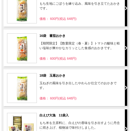
もち生地にごぼうを練り込み、風味を引き立てたおかき
です。
価格： 600円(税込 648円)
16袋 蕃茄おかき
【期間限定】【数量限定（春・夏）】トマトの酸味と軽
い塩味が爽やかなカリッとした食感のおかきです。
価格： 600円(税込 648円)
18袋 玉葱おかき
玉ねぎの風味を引き出したやわらか仕立てのおかきで
す。
価格： 600円(税込 648円)
白えび大漁 11袋入
もち米を主原料に、白えびの香味を引き出すように丹念
に焼き上げ、植物油で味付けしました。