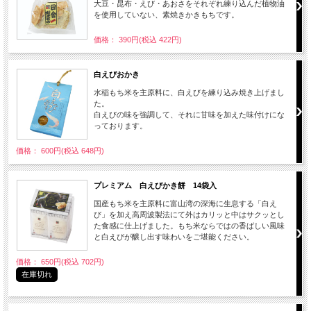
大豆・昆布・えび・あおさをそれぞれ練り込んだ植物油
を使用していない、素焼きかきもちです。
価格： 390円(税込 422円)
白えびおかき
水稲もち米を主原料に、白えびを練り込み焼き上げまし
た。
白えびの味を強調して、それに甘味を加えた味付けにな
っております。
価格： 600円(税込 648円)
プレミアム 白えびかき餅 14袋入
国産もち米を主原料に富山湾の深海に生息する「白え
び」を加え高周波製法にて外はカリッと中はサクッとし
た食感に仕上げました。もち米ならではの香ばしい風味
と白えびが醸し出す味わいをご堪能ください。
価格： 650円(税込 702円)
在庫切れ