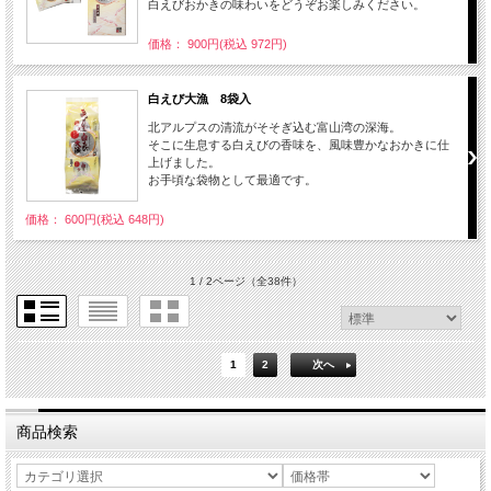
白えびおかきの味わいをどうぞお楽しみください。
価格： 900円(税込 972円)
白えび大漁 8袋入
北アルプスの清流がそそぎ込む富山湾の深海。
そこに生息する白えびの香味を、風味豊かなおかきに仕
上げました。
お手頃な袋物として最適です。
価格： 600円(税込 648円)
1 / 2ページ
（全38件）
1
2
次へ
商品検索