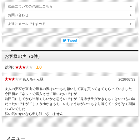
返品についての詳細はこちら
お問い合わせ
友達にメールですすめる
お客様の声（1件）
総評:
3.0
あんちゃん様
2026/07/29
友人の実家が富山で帰省の際はいつもお願いして宴を買ってきてもらっていました
今回初めてネットで購入させて頂いたのですが…
前回口にしてから半年くらいかと思うのですが「昆布サラダかきもち」はいつもの味
だったのですが「しょうゆかきもち」のしょうゆがいつもより薄くてコクがなく期待
ハズレでした
私の気のせいなら申し訳ございません
メニュー