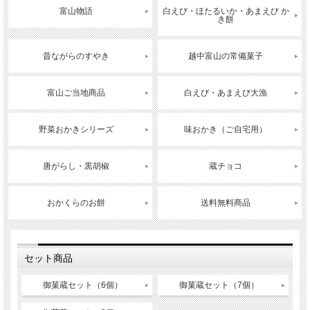
富山物語
白えび・ほたるいか・あまえび か
き餅
昔ながらのすやき
越中富山の常備菓子
富山ご当地商品
白えび・あまえび大漁
野菜おかきシリーズ
味おかき（ご自宅用）
唐がらし・黒胡椒
蔵チョコ
おかくらのお餅
送料無料商品
セット商品
御菓蔵セット（6個）
御菓蔵セット（7個）