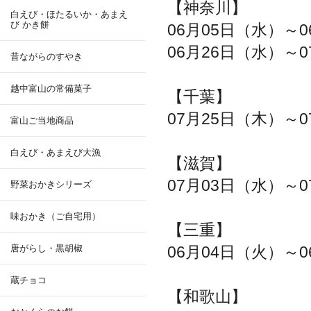
【神奈川】
白えび・ほたるいか・あまえ
び かき餅
06月05日（水）～
06月26日（水）～
昔ながらのすやき
越中富山の常備菓子
【千葉】
07月25日（木）～
富山ご当地商品
白えび・あまえび大漁
【滋賀】
07月03日（水）～
野菜おかきシリーズ
味おかき（ご自宅用）
【三重】
唐がらし・黒胡椒
06月04日（火）～0
蔵チョコ
【和歌山】