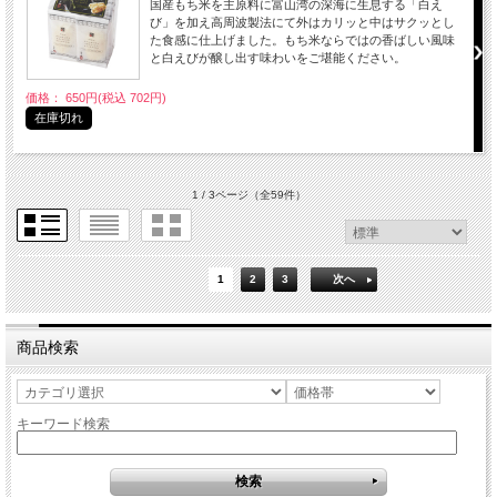
国産もち米を主原料に富山湾の深海に生息する「白え
び」を加え高周波製法にて外はカリッと中はサクッとし
た食感に仕上げました。もち米ならではの香ばしい風味
と白えびが醸し出す味わいをご堪能ください。
価格： 650円(税込 702円)
在庫切れ
1 / 3ページ
（全59件）
1
2
3
次へ
商品検索
キーワード検索