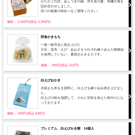
かたかごの詩、あしつきの園、伊久里の森、有磯の海を
詰め合わせしました。
四つの銘菓の味比べをご賞味ください。
価格： 5,500円(税込 5,940円)
田舎かきもち
一枚一枚丹念に焼き上げた
大豆・昆布・えび・あおさをそれぞれ練り込んだ植物油
を使用していない、素焼きかきもちです。
価格： 390円(税込 422円)
白えびおかき
水稲もち米を主原料に、白えびを練り込み焼き上げまし
た。
白えびの味を強調して、それに甘味を加えた味付けにな
っております。
価格： 600円(税込 648円)
プレミアム 白えびかき餅 14袋入