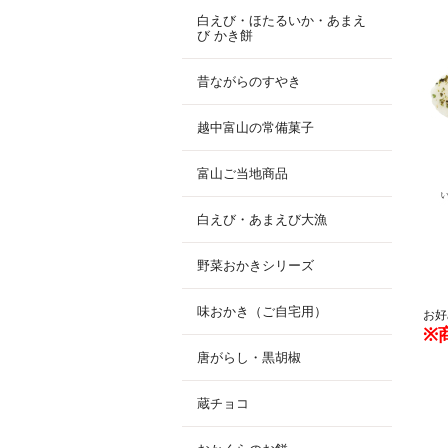
白えび・ほたるいか・あまえ
び かき餅
昔ながらのすやき
越中富山の常備菓子
富山ご当地商品
白えび・あまえび大漁
野菜おかきシリーズ
味おかき（ご自宅用）
お好
※
唐がらし・黒胡椒
蔵チョコ