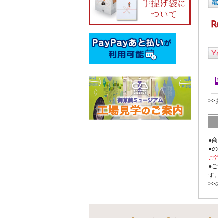
>
●
●
ご
●
す
>