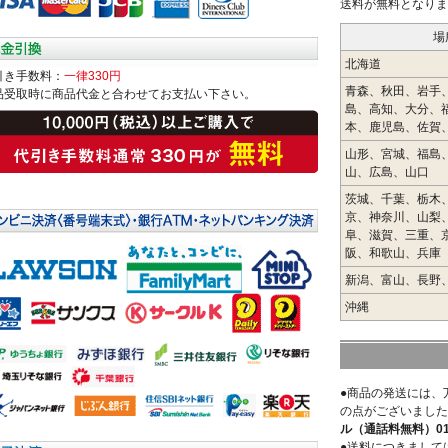
送料が無料となりま
場
北海道
引き手数料：
一律330円
青森、秋田、岩手
品受取時に商品代金と合わせてお支払い下さい。
島、高知、大分、
本、鹿児島、佐賀
山形、宮城、福島
山、広島、山口
茨城、千葉、栃木
京、神奈川、山梨
阜、滋賀、三重、
阪、和歌山、兵庫
新潟、富山、長野
沖縄
●商品の発送には、
の点がございました
ル（通話料無料）0120
●送料につきまして