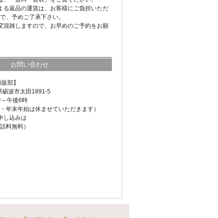
よる返品の運賃は、お客様にご負担いただ
で、予めご了承下さい。
変混雑しますので、お早めのご予約をお願
お問い合わせ
通販部】
県砺波市太田1891-5
時～午後6時
・年末年始は休ませていただきます）
申し込みは
話料無料）