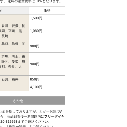
す。 送料の消費税率は10％となります。
所
価格
1,500円
、香川、愛媛、徳
福岡、宮崎、熊
1,080円
、長崎
、鳥取、島根、岡
980円
、群馬、埼玉、東
、静岡、愛知、岐
900円
京都、奈良、大
、石川、福井
850円
4,100円
その他
万全を期しておりますが、万が一お気づき
ら、商品到着後一週間以内に
フリーダイヤ
-325553
までご連絡ください。
は、「送料一覧表」をご覧ください。