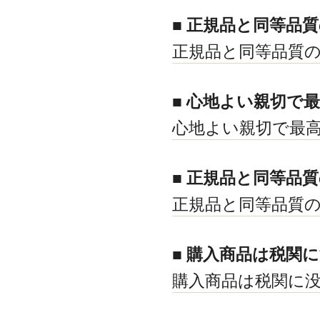
■ 正規品と同等品
正規品と同等品質の
■ 心地よい親切で
心地よい親切で最
■ 正規品と同等品
正規品と同等品質の
■ 購入商品は税関
購入商品は税関に