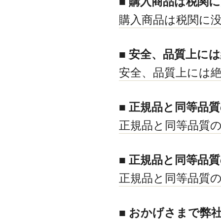
■ 購入商品は税関
購入商品は税関に
■ 安全、品質上に
安全、品質上には
■ 正規品と同等品
正規品と同等品質の
■ 正規品と同等品
正規品と同等品質の
■ おかげさまで弊