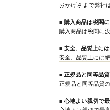
おかげさまで弊社は
■ 購入商品は税関
購入商品は税関に
■ 安全、品質上に
安全、品質上には
■ 正規品と同等品
正規品と同等品質の
■ 心地よい親切で