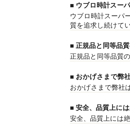
■ ウブロ時計スー
ウブロ時計スーパ
質を追求し続けて
■ 正規品と同等品
正規品と同等品質の
■ おかげさまで弊
おかげさまで弊社は
■ 安全、品質上に
安全、品質上には