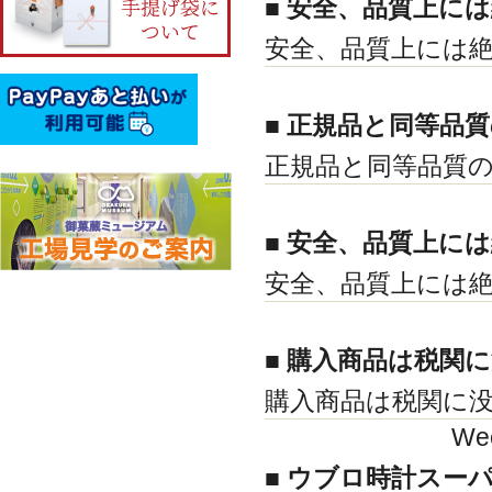
■ 安全、品質上に
安全、品質上には
■ 正規品と同等品
正規品と同等品質の
■ 安全、品質上に
安全、品質上には
■ 購入商品は税関
購入商品は税関に
Wee
■ ウブロ時計スー