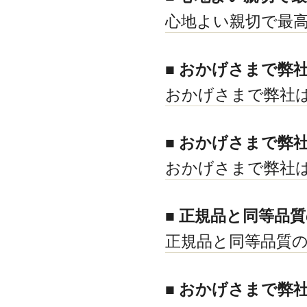
心地よい親切で最
■ おかげさまで弊
おかげさまで弊社は
■ おかげさまで弊
おかげさまで弊社は
■ 正規品と同等品
正規品と同等品質の
■ おかげさまで弊