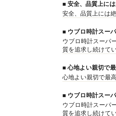
■ 安全、品質上に
安全、品質上には
■ ウブロ時計スー
ウブロ時計スーパ
質を追求し続けて
■ 心地よい親切で
心地よい親切で最
■ ウブロ時計スー
ウブロ時計スーパ
質を追求し続けて