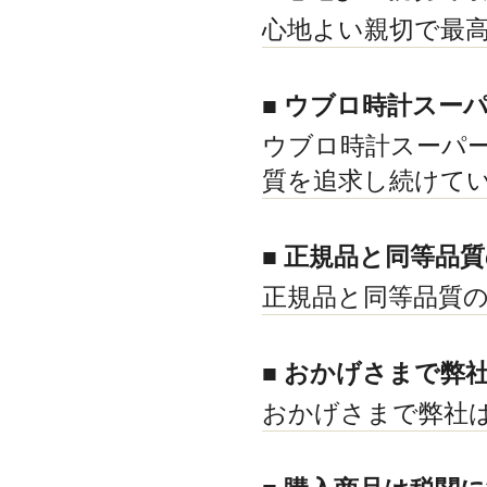
心地よい親切で最
■ ウブロ時計スー
ウブロ時計スーパ
質を追求し続けて
■ 正規品と同等品
正規品と同等品質の
■ おかげさまで弊
おかげさまで弊社は