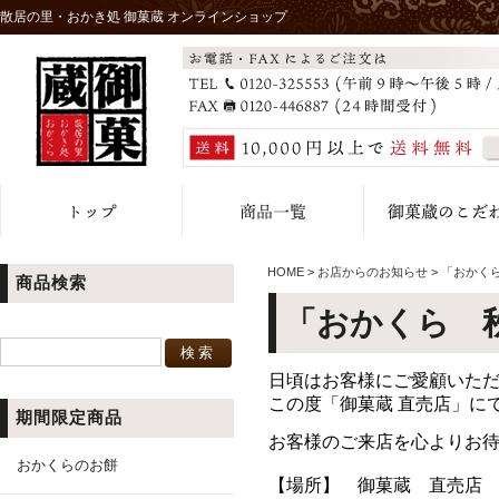
散居の里・おかき処 御菓蔵 オンラインショップ
HOME
>
お店からのお知らせ
>
「おかく
商品検索
「おかくら 
日頃はお客様にご愛顧いた
この度「御菓蔵 直売店」に
期間限定商品
お客様のご来店を心よりお
おかくらのお餅
【場所】　御菓蔵　直売店