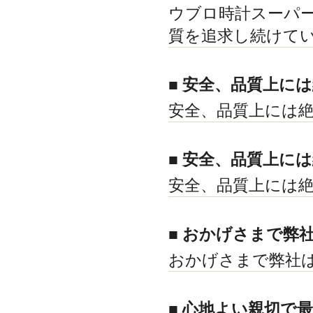
ウブロ時計スーパ
質を追求し続けて
■ 安全、品質上に
安全、品質上には
■ 安全、品質上に
安全、品質上には
■ おかげさまで弊
おかげさまで弊社は
■ 心地よい親切で