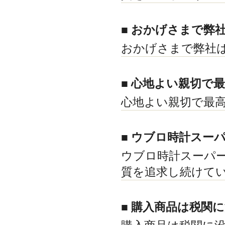
■ おかげさまで弊
おかげさまで弊社は
■ 心地よい親切で
心地よい親切で最
■ ウブロ時計スー
ウブロ時計スーパ
質を追求し続けて
■ 購入商品は税関