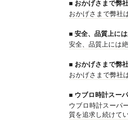
■ おかげさまで弊
おかげさまで弊社は
■ 安全、品質上に
安全、品質上には
■ おかげさまで弊
おかげさまで弊社は
■ ウブロ時計スー
ウブロ時計スーパ
質を追求し続けて