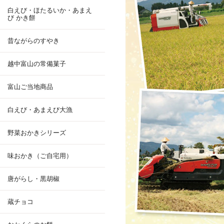
白えび・ほたるいか・あまえ
び かき餅
昔ながらのすやき
越中富山の常備菓子
富山ご当地商品
白えび・あまえび大漁
野菜おかきシリーズ
味おかき（ご自宅用）
唐がらし・黒胡椒
蔵チョコ