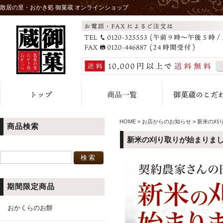
散居の里・おかき処 御菓蔵 オンラインショップ
HOME
>
お店からのお知らせ
>
新米の刈
商品検索
新米の刈り取りが始まりま
期間限定商品
おかくらのお餅