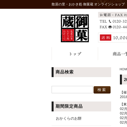
散居の里・おかき処 御菓蔵 オンラインショップ
HOM
商品検索
【催
20
【東
期間限定商品
02
02
02
おかくらのお餅
02