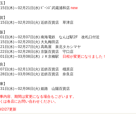
玉】
15日(木)～02月21日(水) ﾋﾞｰﾝｽﾞ武蔵浦和店
new
賀】
月15日(木)～02月20日(火) 近鉄百貨店 草津店
阪】
月01日(木)～02月07日(水) 南海電鉄 なんば駅2F 改札口付近
月15日(木)～02月20日(火) 大丸梅田店
月21日(水)～02月27日(火) 高島屋 泉北タカシマヤ
月22日(木)～02月28日(水) 京阪百貨店 守口店
月01日(木)～03月08日(木) ＪＲ京橋駅
日程
が変更になりました！
良】
月07日(水)～02月13日(火) 近鉄百貨店 橿原店
月28日(水)～03月06日(火) 近鉄百貨店 奈良店
庫】
月31日(水)～02月06日(火) 姫路 山陽百貨店
事内容、期間は変更になる場合もございます。
くは各店にお問い合わせください。
8/2/27更新