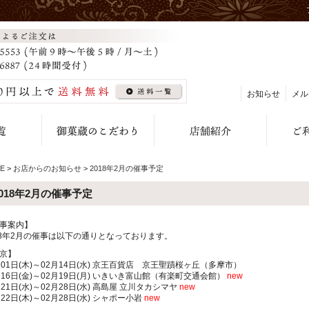
お知らせ
メル
E
>
お店からのお知らせ
>
2018年2月の催事予定
2018年2月の催事予定
事案内】
18年2月の催事は以下の通りとなっております。
京】
月01日(木)～02月14日(水) 京王百貨店 京王聖蹟桜ヶ丘（多摩市）
月16日(金)～02月19日(月) いきいき富山館（有楽町交通会館）
new
月21日(水)～02月28日(水) 高島屋 立川タカシマヤ
new
月22日(木)～02月28日(水) シャポー小岩
new