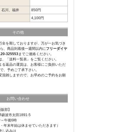
、石川、福井
850円
4,100円
その他
万全を期しておりますが、万が一お気づき
ら、商品到着後一週間以内に
フリーダイヤ
-325553
までご連絡ください。
は、「送料一覧表」をご覧ください。
よる返品の運賃は、お客様にご負担いただ
で、予めご了承下さい。
変混雑しますので、お早めのご予約をお願
お問い合わせ
通販部】
県砺波市太田1891-5
時～午後6時
・年末年始は休ませていただきます）
申し込みは