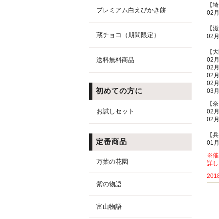
【埼
プレミアム白えびかき餅
02月
【滋
蔵チョコ（期間限定）
02
【大
送料無料商品
02
02
02
02
初めての方に
03
【奈
お試しセット
02
02
【兵
定番商品
01
※催
万葉の花園
詳し
201
紫の物語
富山物語