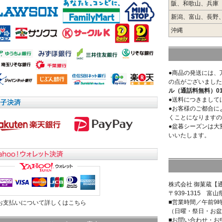
阪、和歌山、兵庫
新潟、富山、長野
沖縄
●商品の発送には、
の点がございました
ル（通話料無料）0120
●送料につきまして
●お客様のご都合に
くことになりますの
●盆暮シーズンは大
いいたします。
株式会社 御菓蔵【
〒939-1315 富山
■営業時間／午前9
>お支払いについて詳しくはこちら
（日曜・祭日・お盆
■お問い合わせ・お