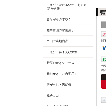
白えび・ほたるいか・あまえ
び かき餅
昔ながらのすやき
越中富山の常備菓子
以
富山ご当地商品
白えび・あまえび大漁
野菜おかきシリーズ
代
商
味おかき（ご自宅用）
唐がらし・黒胡椒
蔵チョコ