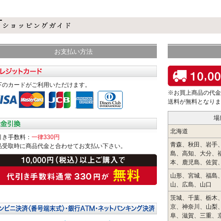
お支払い方法
下のカードがご利用いただけます。
※お買上商品の代金
送料が無料となりま
場
北海道
引き手数料：
一律330円
青森、秋田、岩手
品受取時に商品代金と合わせてお支払い下さい。
島、高知、大分、
本、鹿児島、佐賀
山形、宮城、福島
山、広島、山口
茨城、千葉、栃木
京、神奈川、山梨
阜、滋賀、三重、