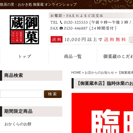
散居の里・おかき処 御菓蔵 オンラインショップ
HOME
>
お店からのお知らせ
>
【御菓蔵
商品検索
【御菓蔵本店】臨時休業の
期間限定商品
おかくらのお餅