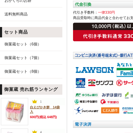
おかくらのお餅
代引き手数料：
一律330円
送料無料商品
商品受取時に商品代金と合わせてお
セット商品
御菓蔵セット（6個）
御菓蔵セット（7個）
御菓蔵セット（8個）
御菓蔵 売れ筋ランキング
白えびかき餅 14袋
入
600円(税込 648円)