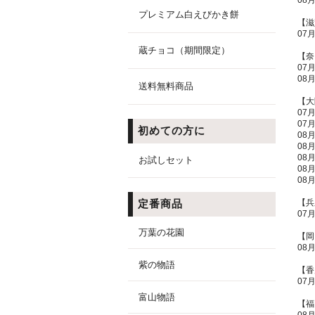
08
プレミアム白えびかき餅
【滋
07
蔵チョコ（期間限定）
【奈
07
08
送料無料商品
【大
07
07
初めての方に
08
08
08
お試しセット
08
08
【兵
定番商品
07
万葉の花園
【岡
08
紫の物語
【香
07
富山物語
【福