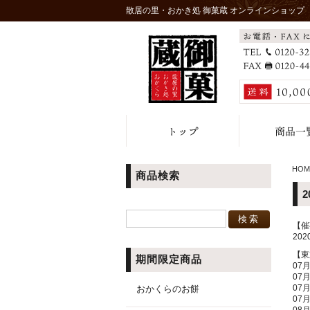
散居の里・おかき処 御菓蔵 オンラインショップ
HOM
商品検索
【催
20
【東
期間限定商品
07
07
07
おかくらのお餅
07