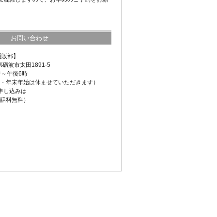
お問い合わせ
通販部】
県砺波市太田1891-5
時～午後6時
・年末年始は休ませていただきます）
申し込みは
話料無料）