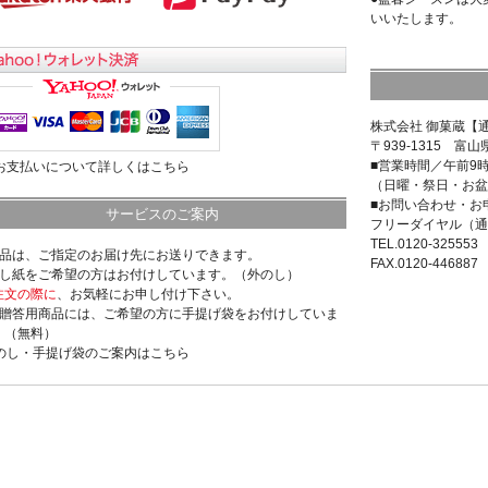
いいたします。
株式会社 御菓蔵【
〒939-1315 富山
■営業時間／午前9
>お支払いについて詳しくはこちら
（日曜・祭日・お盆
■お問い合わせ・お
サービスのご案内
フリーダイヤル（通
TEL.0120-325553
商品は、ご指定のお届け先にお送りできます。
FAX.0120-446887
のし紙をご希望の方はお付けしています。（外のし）
注文の際に
、お気軽にお申し付け下さい。
ご贈答用商品には、ご希望の方に手提げ袋をお付けしていま
。（無料）
>のし・手提げ袋のご案内はこちら