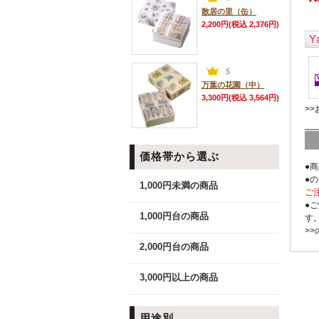
散居の里（缶）
2,200円(税込 2,376円)
万葉の花園（中）
3,300円(税込 3,564円)
>
価格帯から選ぶ
●
●
1,000円未満の商品
ご
●
1,000円台の商品
す
>
2,000円台の商品
3,000円以上の商品
用途別