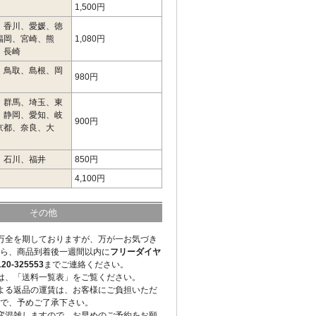
1,500円
、香川、愛媛、徳
福岡、宮崎、熊
1,080円
、長崎
、鳥取、島根、岡
980円
、群馬、埼玉、東
、静岡、愛知、岐
900円
京都、奈良、大
、石川、福井
850円
4,100円
その他
万全を期しておりますが、万が一お気づき
ら、商品到着後一週間以内に
フリーダイヤ
-325553
までご連絡ください。
は、「送料一覧表」をご覧ください。
よる返品の運賃は、お客様にご負担いただ
で、予めご了承下さい。
変混雑しますので、お早めのご予約をお願