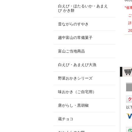
08
白えび・ほたるいか・あまえ
*催
び かき餅
ご
詳
昔ながらのすやき
202
越中富山の常備菓子
富山ご当地商品
白えび・あまえび大漁
野菜おかきシリーズ
味おかき（ご自宅用）
唐がらし・黒胡椒
以
蔵チョコ