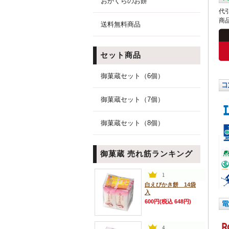
おかくらのお餅
代
商
送料無料商品
セット商品
御菓蔵セット（6個）
御菓蔵セット（7個）
御菓蔵セット（8個）
御菓蔵 売れ筋ランキング
白えびかき餅 14袋
入
600円(税込 648円)