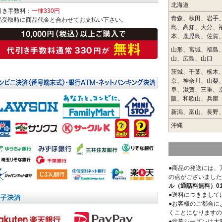
北海道
引き手数料：
一律330円
青森、秋田、岩手
品受取時に商品代金と合わせてお支払い下さい。
島、高知、大分、
本、鹿児島、佐賀
山形、宮城、福島
山、広島、山口
茨城、千葉、栃木
京、神奈川、山梨
阜、滋賀、三重、
阪、和歌山、兵庫
新潟、富山、長野
沖縄
●商品の発送には、
の点がございました
ル（通話料無料）0120
●送料につきまして
●お客様のご都合に
くことになりますの
●盆暮シーズンは大