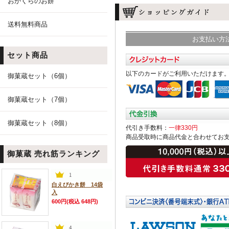
おかくらのお餅
送料無料商品
お支払い方
セット商品
以下のカードがご利用いただけます
御菓蔵セット（6個）
御菓蔵セット（7個）
御菓蔵セット（8個）
代引き手数料：
一律330円
商品受取時に商品代金と合わせてお
御菓蔵 売れ筋ランキング
白えびかき餅 14袋
入
600円(税込 648円)