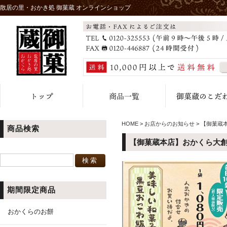
散居の里・おかき処 御菓蔵 オンラインショップ
HOME
>
お店からのお知らせ
>
【御菓蔵
商品検索
【御菓蔵本店】おかくら大
期間限定商品
おかくらのお餅