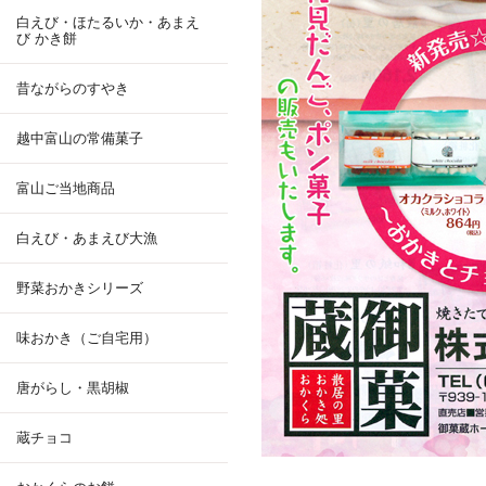
白えび・ほたるいか・あまえ
び かき餅
昔ながらのすやき
越中富山の常備菓子
富山ご当地商品
白えび・あまえび大漁
野菜おかきシリーズ
味おかき（ご自宅用）
唐がらし・黒胡椒
蔵チョコ