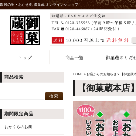
散居の里・おかき処 御菓蔵 オンラインショップ
HOME
>
お店からのお知らせ
>
【御菓蔵
商品検索
【御菓蔵本店
期間限定商品
おかくらのお餅