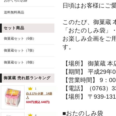
おかくらのお餅
日頃はお客様にご
送料無料商品
このたび、御菓蔵
セット商品
「おたのしみ袋」
お楽しみ企画をご
御菓蔵セット（6個）
す。
御菓蔵セット（7個）
【場所】 御菓蔵 
御菓蔵セット（8個）
【期間】 平成29年
御菓蔵 売れ筋ランキング
【営業時間】 9：00
【電話】（0763）33
白えびかき餅 14袋
【場所】 〒939-13
入
600円(税込 648円)
■おたのしみ袋