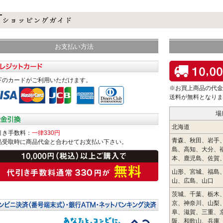
お支払い方法
下のカードがご利用いただけます。
※お買上商品の代金
送料が無料となりま
場
北海道
引き手数料：
一律330円
青森、秋田、岩手
品受取時に商品代金と合わせてお支払い下さい。
島、高知、大分、
本、鹿児島、佐賀
山形、宮城、福島
山、広島、山口
茨城、千葉、栃木
京、神奈川、山梨
阜、滋賀、三重、
阪、和歌山、兵庫