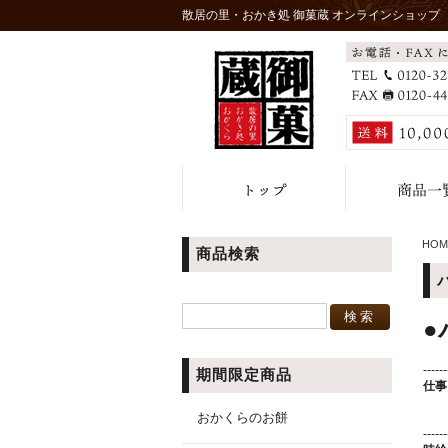
散居の里・おかき処 御菓蔵 オンラインショップ
HOM
商品検索
●
------
期間限定商品
仕事
●
おかくらのお餅
------