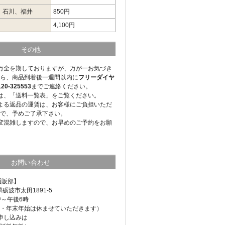
、石川、福井
850円
4,100円
その他
万全を期しておりますが、万が一お気づき
ら、商品到着後一週間以内に
フリーダイヤ
-325553
までご連絡ください。
は、「送料一覧表」をご覧ください。
よる返品の運賃は、お客様にご負担いただ
で、予めご了承下さい。
変混雑しますので、お早めのご予約をお願
お問い合わせ
通販部】
県砺波市太田1891-5
時～午後6時
・年末年始は休ませていただきます）
申し込みは