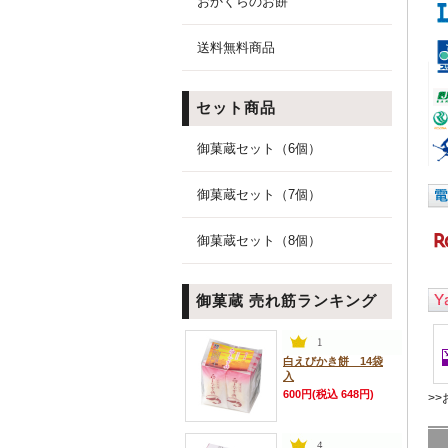
おかくらのお餅
送料無料商品
セット商品
御菓蔵セット（6個）
御菓蔵セット（7個）
御菓蔵セット（8個）
御菓蔵 売れ筋ランキング
白えびかき餅 14袋
入
600円(税込 648円)
>