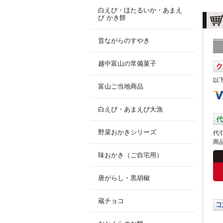
白えび・ほたるいか・あまえ
び かき餅
昔ながらのすやき
越中富山の常備菓子
以
富山ご当地商品
白えび・あまえび大漁
野菜おかきシリーズ
代
商
味おかき（ご自宅用）
唐がらし・黒胡椒
蔵チョコ