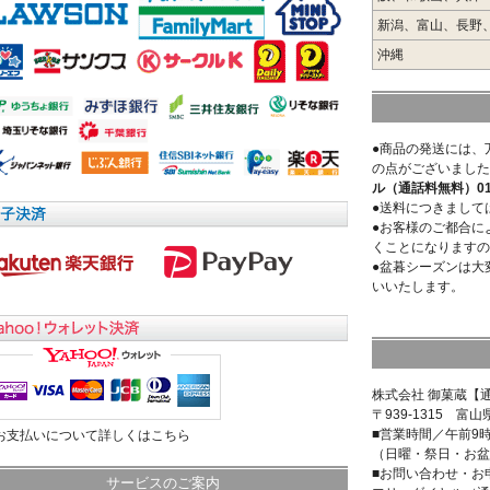
新潟、富山、長野
沖縄
●商品の発送には、
の点がございました
ル（通話料無料）0120
●送料につきまして
●お客様のご都合に
くことになりますの
●盆暮シーズンは大
いいたします。
株式会社 御菓蔵【
〒939-1315 富山
■営業時間／午前9
>お支払いについて詳しくはこちら
（日曜・祭日・お盆
■お問い合わせ・お
サービスのご案内