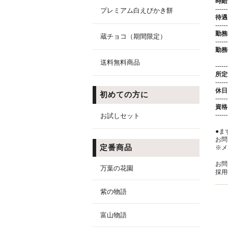
時給
------
プレミアム白えびかき餅
待遇
------
勤務
蔵チョコ（期間限定）
------
勤務
※
送料無料商品
------
所定
------
休日
初めての方に
------
資格
------
お試しセット
●ま
お問
定番商品
※メ
お問
万葉の花園
採用
紫の物語
富山物語