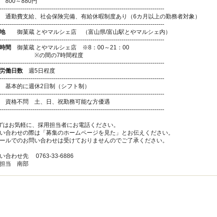
800～880円
-------------------------------------------------------------------------------------
通勤費支給、社会保険完備、有給休暇制度あり（6カ月以上の勤務者対象）
-------------------------------------------------------------------------------------
地
御菓蔵 とやマルシェ店 （富山県/富山駅とやマルシェ内）
-------------------------------------------------------------------------------------
時間
御菓蔵 とやマルシェ店 ※8：00～21：00
の間の7時間程度
-------------------------------------------------------------------------------------
労働日数
週5日程度
-------------------------------------------------------------------------------------
基本的に週休2日制（シフト制）
-------------------------------------------------------------------------------------
資格不問 土、日、祝勤務可能な方優遇
-------------------------------------------------------------------------------------
ずはお気軽に、採用担当者にお電話ください。
い合わせの際は「募集のホームページを見た」とお伝えください。
ールでのお問い合わせは受けておりませんのでご了承ください。
い合わせ先 0763-33-6886
担当 南部