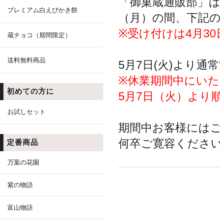
「御菓蔵通販部」は
プレミアム白えびかき餅
（月）の間、下記
※受け付けは4月3
蔵チョコ（期間限定）
送料無料商品
5月7日(火)より
※休業期間中にい
初めての方に
5月7日（火）より
お試しセット
期間中お客様には
何卒ご寛容くださ
定番商品
万葉の花園
紫の物語
富山物語