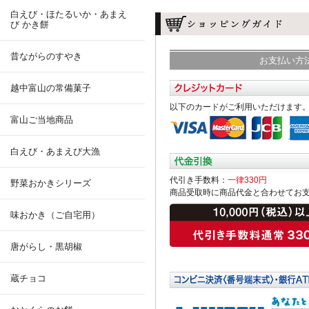
白えび・ほたるいか・あまえ
び かき餅
昔ながらのすやき
お支払い方
越中富山の常備菓子
以下のカードがご利用いただけます
富山ご当地商品
白えび・あまえび大漁
代引き手数料：
一律330円
野菜おかきシリーズ
商品受取時に商品代金と合わせてお
味おかき（ご自宅用）
唐がらし・黒胡椒
蔵チョコ