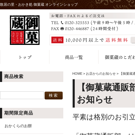
散居の里・おかき処 御菓蔵 オンラインショップ
HOME
>
お店からのお知らせ
>
【御菓蔵
商品検索
【御菓蔵通販
お知らせ
期間限定商品
平素は格別のお引
おかくらのお餅