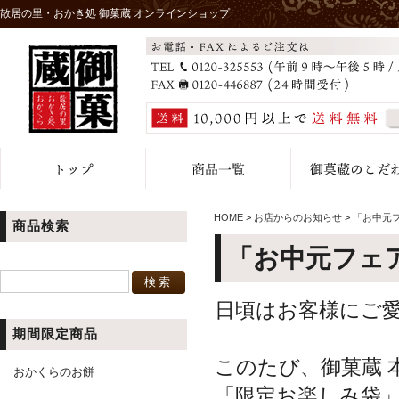
散居の里・おかき処 御菓蔵 オンラインショップ
HOME
>
お店からのお知らせ
>
「お中元
商品検索
「お中元フェ
日頃はお客様にご
期間限定商品
このたび、御菓蔵 
おかくらのお餅
「限定お楽しみ袋