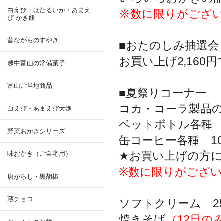
白えび・ほたるいか・あまえ
※数に限りがござ
び かき餅
昔ながらのすやき
■おたのしみ抽選会
お買い上げ2,160
越中富山の常備菓子
富山ご当地商品
■夏祭りコーナー
コカ・コーラ製品
白えび・あまえび大漁
ペットボトル各種 
野菜おかきシリーズ
缶コーヒー各種 10
★お買い上げの方
味おかき（ご自宅用）
※数に限りがござ
唐がらし・黒胡椒
蔵チョコ
ソフトクリーム 2
焼きそば
（12日