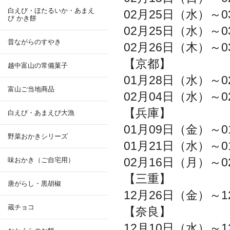
白えび・ほたるいか・あまえ
02月25日（水）～0
び かき餅
02月25日（水）～0
昔ながらのすやき
02月26日（木）～0
【京都】
越中富山の常備菓子
01月28日（水）～0
富山ご当地商品
02月04日（水）～0
【兵庫】
白えび・あまえび大漁
01月09日（金）～0
野菜おかきシリーズ
01月21日（水）～0
02月16日（月）～0
味おかき（ご自宅用）
【三重】
唐がらし・黒胡椒
12月26日（金）～1
蔵チョコ
【奈良】
12月10日（水）～1