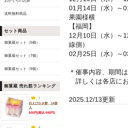
おかくらのお餅
01月14日（水）～0
送料無料商品
果園様横
【福岡】
セット商品
12月10日（水）～1
御菓蔵セット（6個）
線側）
02月25日（水）～0
御菓蔵セット（7個）
御菓蔵セット（8個）
＊催事内容、期間
詳しくは各店にお
御菓蔵 売れ筋ランキング
2025.12/13更新
白えびかき餅 14袋
入
600円(税込 648円)