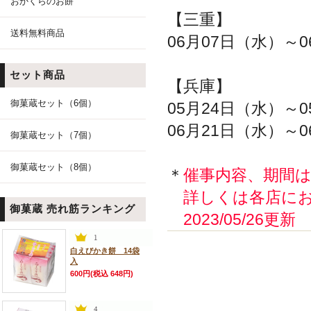
おかくらのお餅
【三重】
送料無料商品
06月07日（水）～0
セット商品
【兵庫】
御菓蔵セット（6個）
05月24日（水）～0
06月21日（水）～0
御菓蔵セット（7個）
御菓蔵セット（8個）
＊
催事内容、期間
詳しくは各店にお
御菓蔵 売れ筋ランキング
2023/05/26更新
白えびかき餅 14袋
入
600円(税込 648円)