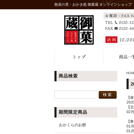
散居の里・おかき処 御菓蔵 オンラインショップ
HOM
商品検索
【催
20
【北
期間限定商品
02
【東
おかくらのお餅
01
01