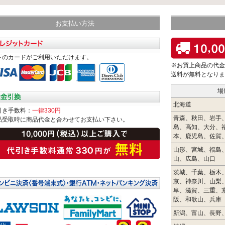
お支払い方法
下のカードがご利用いただけます。
※お買上商品の代金
送料が無料となりま
場
北海道
引き手数料：
一律330円
青森、秋田、岩手
品受取時に商品代金と合わせてお支払い下さい。
島、高知、大分、
本、鹿児島、佐賀
山形、宮城、福島
山、広島、山口
茨城、千葉、栃木
京、神奈川、山梨
阜、滋賀、三重、
阪、和歌山、兵庫
新潟、富山、長野