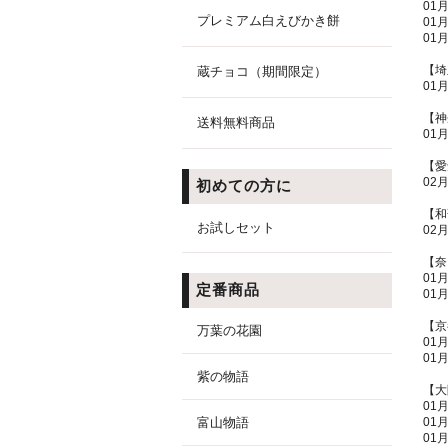
01
プレミアム白えびかき餅
01
01
【埼
蔵チョコ（期間限定）
01
【神
送料無料商品
01
【愛
02
初めての方に
【和
お試しセット
02
【奈
01
定番商品
01
【京
万葉の花園
01
01
紫の物語
【大
01
富山物語
01
01