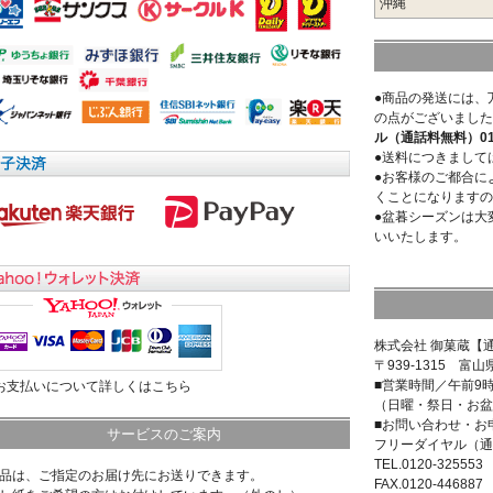
沖縄
●商品の発送には、
の点がございました
ル（通話料無料）0120
●送料につきまして
●お客様のご都合に
くことになりますの
●盆暮シーズンは大
いいたします。
株式会社 御菓蔵【
〒939-1315 富山
■営業時間／午前9
>お支払いについて詳しくはこちら
（日曜・祭日・お盆
■お問い合わせ・お
サービスのご案内
フリーダイヤル（通
TEL.0120-325553
商品は、ご指定のお届け先にお送りできます。
FAX.0120-446887