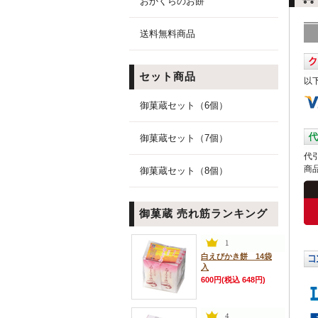
おかくらのお餅
送料無料商品
セット商品
以
御菓蔵セット（6個）
御菓蔵セット（7個）
代
商
御菓蔵セット（8個）
御菓蔵 売れ筋ランキング
白えびかき餅 14袋
入
600円(税込 648円)