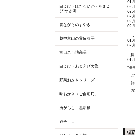
01
白えび・ほたるいか・あまえ
02
び かき餅
02
02
02
昔ながらのすやき
02
【兵
越中富山の常備菓子
01
02
富山ご当地商品
【岡
01
白えび・あまえび大漁
*催
ご
野菜おかきシリーズ
詳
202
味おかき（ご自宅用）
唐がらし・黒胡椒
蔵チョコ