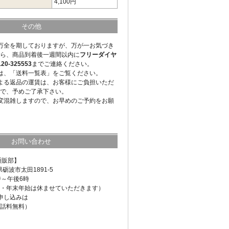
4,100円
その他
万全を期しておりますが、万が一お気づき
ら、商品到着後一週間以内に
フリーダイヤ
-325553
までご連絡ください。
は、「送料一覧表」をご覧ください。
よる返品の運賃は、お客様にご負担いただ
で、予めご了承下さい。
変混雑しますので、お早めのご予約をお願
お問い合わせ
通販部】
県砺波市太田1891-5
時～午後6時
・年末年始は休ませていただきます）
申し込みは
話料無料）