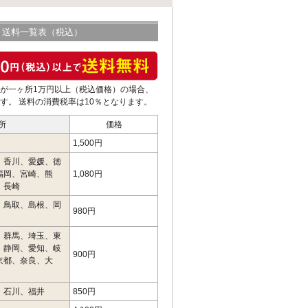
送料一覧表（税込）
が一ヶ所1万円以上（税込価格）の場合、
す。 送料の消費税率は10％となります。
所
価格
1,500円
、香川、愛媛、徳
福岡、宮崎、熊
1,080円
、長崎
、鳥取、島根、岡
980円
、群馬、埼玉、東
、静岡、愛知、岐
900円
京都、奈良、大
、石川、福井
850円