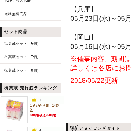
おかくらのお餅
【兵庫】
送料無料商品
05月23日(水)～0
セット商品
【岡山】
御菓蔵セット（6個）
05月16日(水)～0
御菓蔵セット（7個）
※催事内容、期間
詳しくは各店にお
御菓蔵セット（8個）
2018/05/22更新
御菓蔵 売れ筋ランキング
白えびかき餅 14袋
入
600円(税込 648円)