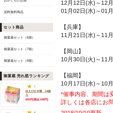
おかくらのお餅
12月12日(水)～1
01月02日(水)～0
送料無料商品
【兵庫】
セット商品
11月21日(水)～11
御菓蔵セット（6個）
御菓蔵セット（7個）
【岡山】
10月30日(火)～1
御菓蔵セット（8個）
【福岡】
御菓蔵 売れ筋ランキング
10月17日(水)～10
白えびかき餅 14袋
*催事内容、期間は
入
600円(税込 648円)
詳しくは各店にお
2018/10/10更新