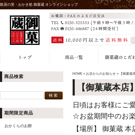
散居の里・おかき処 御菓蔵 オンラインショップ
HOME
>
お店からのお知らせ
>
【御菓蔵
商品検索
【御菓蔵本店
日頃はお客様にご
期間限定商品
☆お盆期間中のお
おかくらのお餅
【場所】 御菓蔵 