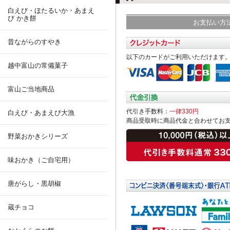
白えび・ほたるいか・あまえ
び かき餅
お支払い方
昔ながらのすやき
以下のカードがご利用いただけます
越中富山の常備菓子
富山ご当地商品
代引き手数料：
一律330円
白えび・あまえび大漁
商品受取時に商品代金と合わせてお
野菜おかきシリーズ
味おかき（ご自宅用）
唐がらし・黒胡椒
蔵チョコ