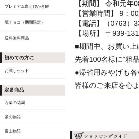
【期間】 令和元年0
プレミアム白えびかき餅
【営業時間】 9：00
【電話】（0763）33
蔵チョコ（期間限定）
【場所】 〒939-13
送料無料商品
■期間中、お買い上
初めての方に
先着100名様に“粗
お試しセット
●帰省用みやげも
皆様のご来店を心
定番商品
万葉の花園
紫の物語
富山物語