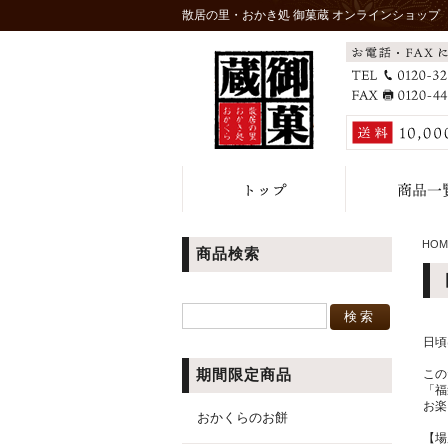
散居の里・おかき処 御菓蔵 オンラインショップ
HOM
商品検索
日頃
期間限定商品
この
「福
お楽
おかくらのお餅
【場