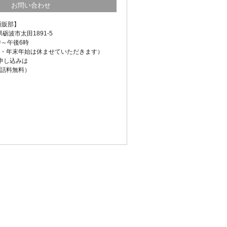
お問い合わせ
通販部】
県砺波市太田1891-5
時～午後6時
・年末年始は休ませていただきます）
申し込みは
話料無料）