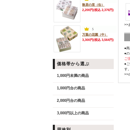
散居の里（缶）
2,200円(税込 2,376円)
>
万葉の花園（中）
3,300円(税込 3,564円)
●
●
ご
価格帯から選ぶ
●
す
>
1,000円未満の商品
1,000円台の商品
2,000円台の商品
3,000円以上の商品
用途別