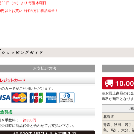
月11日（木）より 毎週木曜日
80円以上お買い上げの方に粗品進呈！
お支払い方法
下のカードがご利用いただけます。
※お買上商品の代金
送料が無料となりま
場
北海道
引き手数料：
一律330円
青森、秋田、岩手
品受取時に商品代金と合わせてお支払い下さい。
島、高知、大分、