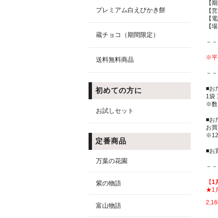
【期
プレミアム白えびかき餅
【営
【電
【場
蔵チョコ（期間限定）
－－
※平
送料無料商品
－－
■お
初めての方に
1袋
※数
お試しセット
■お
お買
※1
定番商品
■お
万葉の花園
－－
【
1
紫の物語
★1
2,
富山物語