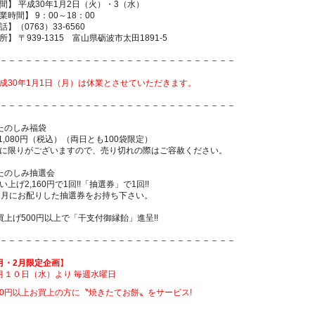
間】 平成30年1月2日（火）・3（水）
業時間】 9：00～18：00
話】（0763）33-6560
所】 〒939-1315 富山県砺波市太田1891-5
－－－－－－－－－－－－－－－－－－－－－－－－－－－－
成30年1月1日（月）は休業とさせていただきます。
－－－－－－－－－－－－－－－－－－－－－－－－－－－－
たのしみ福袋
 1,080円（税込）（両日とも100袋限定）
に限りがございますので、売り切れの際はご容赦ください。
たのしみ抽選会
い上げ2,160円で1回!!「抽選券」で1回!!
2月にお配りした抽選券をお持ち下さい。
買上げ500円以上で「干支付御縁飴」進呈!!
－－－－－－－－－－－－－－－－－－－－－－－－－－－－
月・2月限定企画
】
月１０日（水）より 毎週水曜日
160円以上お買上の方に〝焼きたてお餅〟をサービス!