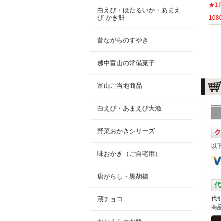
★1
白えび・ほたるいか・あまえ
び かき餅
10
昔ながらのすやき
越中富山の常備菓子
富山ご当地商品
白えび・あまえび大漁
野菜おかきシリーズ
以
味おかき（ご自宅用）
唐がらし・黒胡椒
代
蔵チョコ
商