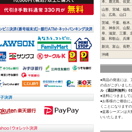
本、鹿児島、佐賀
山形、宮城、福島
山、広島、山口
茨城、千葉、栃木
京、神奈川、山梨
阜、滋賀、三重、
阪、和歌山、兵庫
新潟、富山、長野
沖縄
●商品の発送には、
の点がございました
ル（通話料無料）0120
●送料につきまして
●お客様のご都合に
くことになりますの
●盆暮シーズンは大
いいたします。