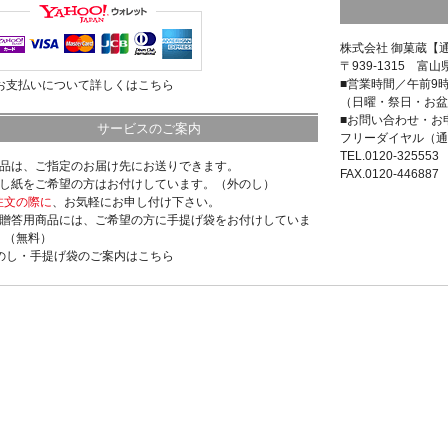
株式会社 御菓蔵【
〒939-1315 富山
■営業時間／午前9
>お支払いについて詳しくはこちら
（日曜・祭日・お盆
■お問い合わせ・お
サービスのご案内
フリーダイヤル（通
TEL.0120-325553
商品は、ご指定のお届け先にお送りできます。
FAX.0120-446887
のし紙をご希望の方はお付けしています。（外のし）
注文の際に
、お気軽にお申し付け下さい。
ご贈答用商品には、ご希望の方に手提げ袋をお付けしていま
。（無料）
>のし・手提げ袋のご案内はこちら