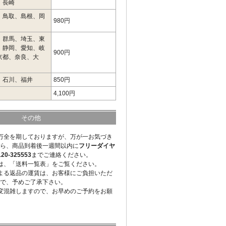
、長崎
、鳥取、島根、岡
980円
、群馬、埼玉、東
、静岡、愛知、岐
900円
京都、奈良、大
、石川、福井
850円
4,100円
その他
万全を期しておりますが、万が一お気づき
ら、商品到着後一週間以内に
フリーダイヤ
-325553
までご連絡ください。
は、「送料一覧表」をご覧ください。
よる返品の運賃は、お客様にご負担いただ
で、予めご了承下さい。
変混雑しますので、お早めのご予約をお願