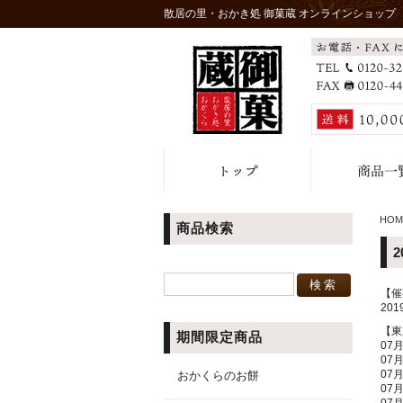
散居の里・おかき処 御菓蔵 オンラインショップ
HOM
商品検索
【催
20
【東
期間限定商品
07
07
07
おかくらのお餅
07