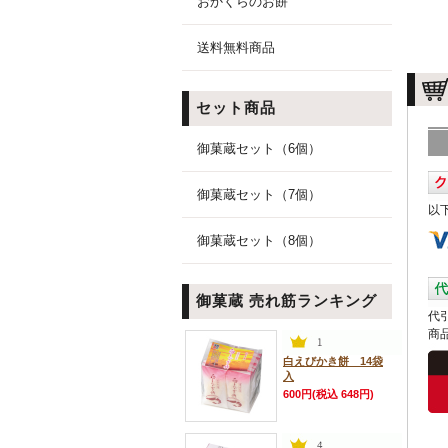
おかくらのお餅
送料無料商品
セット商品
御菓蔵セット（6個）
御菓蔵セット（7個）
以
御菓蔵セット（8個）
御菓蔵 売れ筋ランキング
代
商
白えびかき餅 14袋
入
600円(税込 648円)