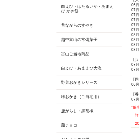
【大
06
白えび・ほたるいか・あまえ
07
び かき餅
07
07
07
昔ながらのすやき
07
08
越中富山の常備菓子
08
08
08
富山ご当地商品
【兵
07
白えび・あまえび大漁
07
【岡
野菜おかきシリーズ
06
【香
味おかき（ご自宅用）
07
*催
唐がらし・黒胡椒
詳
201
蔵チョコ