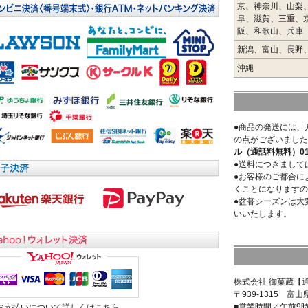
京、神奈川、山梨
阜、滋賀、三重、
阪、和歌山、兵庫
新潟、富山、長野
沖縄
●商品の発送には、
の点がございました
ル（通話料無料）0120
●送料につきまして
●お客様のご都合に
くことになりますの
●盆暮シーズンは大
いいたします。
株式会社 御菓蔵【
〒939-1315 富山
■営業時間／午前9
>お支払いについて詳しくはこちら