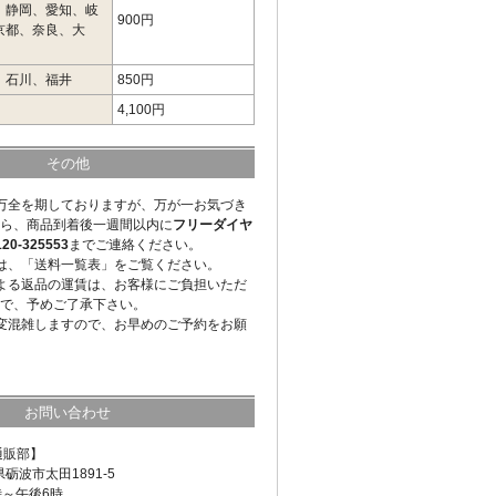
、静岡、愛知、岐
900円
京都、奈良、大
、石川、福井
850円
4,100円
その他
万全を期しておりますが、万が一お気づき
ら、商品到着後一週間以内に
フリーダイヤ
-325553
までご連絡ください。
は、「送料一覧表」をご覧ください。
よる返品の運賃は、お客様にご負担いただ
で、予めご了承下さい。
変混雑しますので、お早めのご予約をお願
お問い合わせ
通販部】
県砺波市太田1891-5
時～午後6時