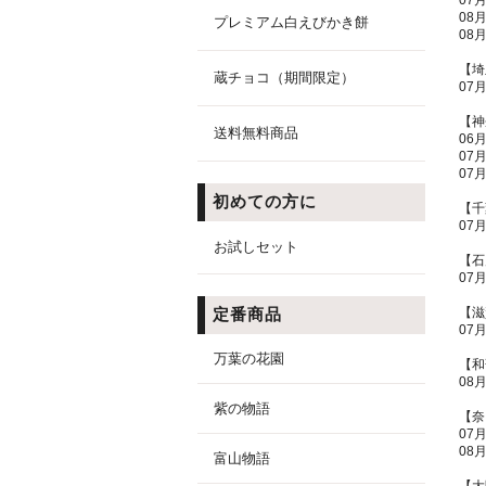
07
08
プレミアム白えびかき餅
08
【埼
蔵チョコ（期間限定）
07
【神
送料無料商品
06
07
07
初めての方に
【千
07
お試しセット
【石
07
【滋
定番商品
07
万葉の花園
【和
08
紫の物語
【奈
07
08
富山物語