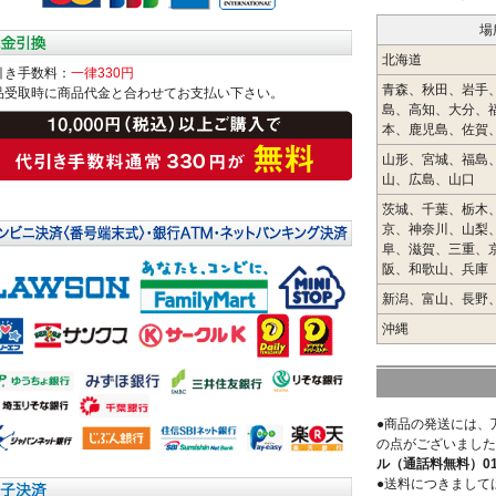
場
北海道
引き手数料：
一律330円
青森、秋田、岩手
品受取時に商品代金と合わせてお支払い下さい。
島、高知、大分、
本、鹿児島、佐賀
山形、宮城、福島
山、広島、山口
茨城、千葉、栃木
京、神奈川、山梨
阜、滋賀、三重、
阪、和歌山、兵庫
新潟、富山、長野
沖縄
●商品の発送には、
の点がございました
ル（通話料無料）0120
●送料につきまして