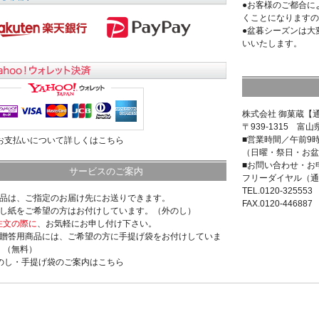
●お客様のご都合に
くことになりますの
●盆暮シーズンは大
いいたします。
株式会社 御菓蔵【
〒939-1315 富山
■営業時間／午前9
>お支払いについて詳しくはこちら
（日曜・祭日・お盆
■お問い合わせ・お
サービスのご案内
フリーダイヤル（通
TEL.0120-325553
商品は、ご指定のお届け先にお送りできます。
FAX.0120-446887
のし紙をご希望の方はお付けしています。（外のし）
注文の際に
、お気軽にお申し付け下さい。
ご贈答用商品には、ご希望の方に手提げ袋をお付けしていま
。（無料）
>のし・手提げ袋のご案内はこちら