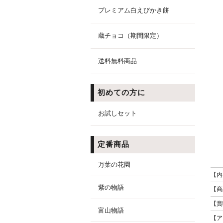
プレミアム白えびかき餅
蔵チョコ（期間限定）
送料無料商品
初めての方に
お試しセット
定番商品
万葉の花園
【内
紫の物語
【商
【賞
富山物語
【ア