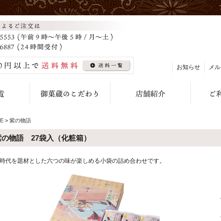
お知らせ
メル
E
>
紫の物語
紫の物語 27袋入（化粧箱）
時代を題材とした六つの味が楽しめる小袋の詰め合わせです。