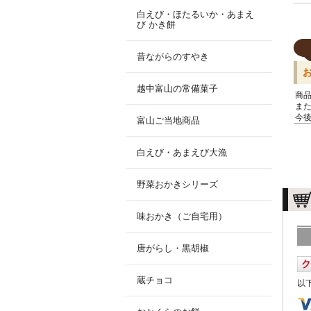
白えび・ほたるいか・あまえ
び かき餅
昔ながらのすやき
越中富山の常備菓子
商
ま
今
富山ご当地商品
白えび・あまえび大漁
野菜おかきシリーズ
味おかき（ご自宅用）
唐がらし・黒胡椒
蔵チョコ
以