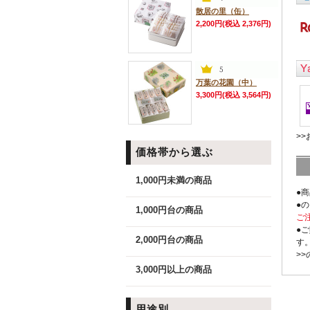
散居の里（缶）
2,200円(税込 2,376円)
万葉の花園（中）
3,300円(税込 3,564円)
>
価格帯から選ぶ
1,000円未満の商品
●
●
1,000円台の商品
ご
●
2,000円台の商品
す
>
3,000円以上の商品
用途別