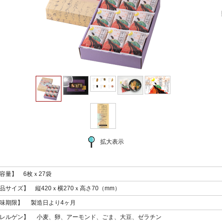
拡大表示
容量】 6枚ｘ27袋
品サイズ】 縦420ｘ横270ｘ高さ70（mm）
味期限】 製造日より4ヶ月
レルゲン】 小麦、卵、アーモンド、ごま、大豆、ゼラチン