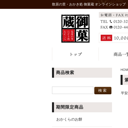
散居の里・おかき処 御菓蔵 オンラインショップ
HOM
商品検索
平安
期間限定商品
おかくらのお餅