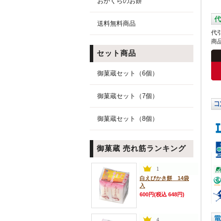
おかくらのお餅
送料無料商品
代
商
セット商品
御菓蔵セット（6個）
御菓蔵セット（7個）
御菓蔵セット（8個）
御菓蔵 売れ筋ランキング
白えびかき餅 14袋
入
600円(税込 648円)