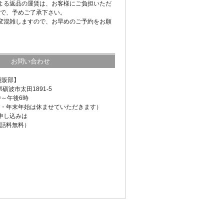
よる返品の運賃は、お客様にご負担いただ
で、予めご了承下さい。
変混雑しますので、お早めのご予約をお願
お問い合わせ
通販部】
県砺波市太田1891-5
時～午後6時
・年末年始は休ませていただきます）
申し込みは
話料無料）