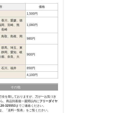
所
価格
1,500円
、香川、愛媛、徳
福岡、宮崎、熊
1,080円
、長崎
、鳥取、島根、岡
980円
、群馬、埼玉、東
、静岡、愛知、岐
900円
京都、奈良、大
、石川、福井
850円
4,100円
その他
万全を期しておりますが、万が一お気づき
ら、商品到着後一週間以内に
フリーダイヤ
-325553
までご連絡ください。
は、「送料一覧表」をご覧ください。