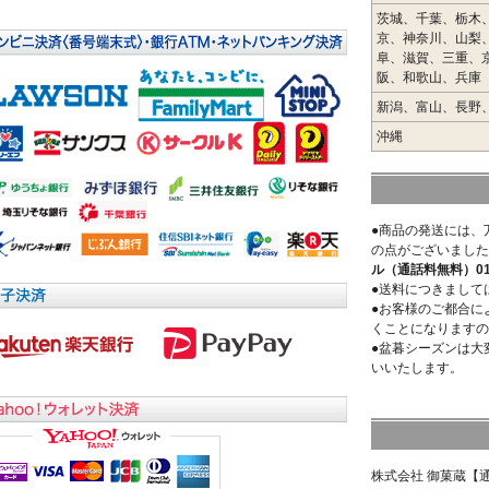
茨城、千葉、栃木
京、神奈川、山梨
阜、滋賀、三重、
阪、和歌山、兵庫
新潟、富山、長野
沖縄
●商品の発送には、
の点がございました
ル（通話料無料）0120
●送料につきまして
●お客様のご都合に
くことになりますの
●盆暮シーズンは大
いいたします。
株式会社 御菓蔵【