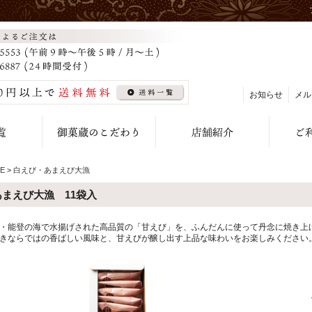
お知らせ
メル
E
>
白えび・あまえび大漁
あまえび大漁 11袋入
・能登の海で水揚げされた高品質の「甘えび」を、ふんだんに使って丹念に焼き上
きならではの香ばしい風味と、甘えびが醸し出す上品な味わいをお楽しみください