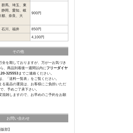
、群馬、埼玉、東
、静岡、愛知、岐
900円
京都、奈良、大
、石川、福井
850円
4,100円
その他
万全を期しておりますが、万が一お気づき
ら、商品到着後一週間以内に
フリーダイヤ
-325553
までご連絡ください。
は、「送料一覧表」をご覧ください。
よる返品の運賃は、お客様にご負担いただ
で、予めご了承下さい。
変混雑しますので、お早めのご予約をお願
お問い合わせ
通販部】