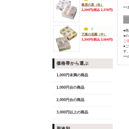
散居の里（缶）
>
2,200円(税込 2,376円)
●
万葉の花園（中）
●
3,300円(税込 3,564円)
ご
●
す
>
価格帯から選ぶ
1,000円未満の商品
1,000円台の商品
2,000円台の商品
3,000円以上の商品
用途別