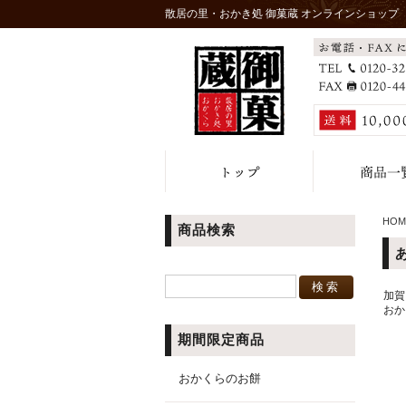
散居の里・おかき処 御菓蔵 オンラインショップ
HOM
商品検索
加賀
おか
期間限定商品
おかくらのお餅