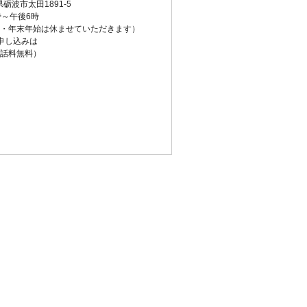
県砺波市太田1891-5
時～午後6時
・年末年始は休ませていただきます）
申し込みは
話料無料）