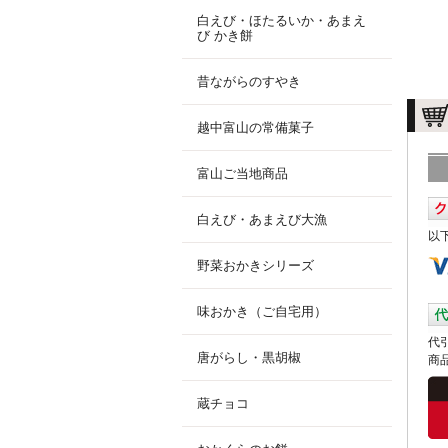
白えび・ほたるいか・あまえ
び かき餅
昔ながらのすやき
越中富山の常備菓子
富山ご当地商品
白えび・あまえび大漁
以
野菜おかきシリーズ
味おかき（ご自宅用）
代
唐がらし・黒胡椒
商
蔵チョコ