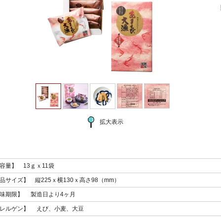
拡大表示
容量】 13ｇｘ11袋
品サイズ】 縦225ｘ横130ｘ高さ98（mm）
味期限】 製造日より4ヶ月
レルゲン】 えび、小麦、大豆