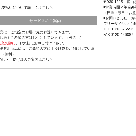
〒939-1315 富山
■営業時間／午前9
>お支払いについて詳しくはこちら
（日曜・祭日・お盆
■お問い合わせ・お
サービスのご案内
フリーダイヤル（通
TEL.0120-325553
商品は、ご指定のお届け先にお送りできます。
FAX.0120-446887
のし紙をご希望の方はお付けしています。（外のし）
注文の際に
、お気軽にお申し付け下さい。
ご贈答用商品には、ご希望の方に手提げ袋をお付けしていま
。（無料）
>のし・手提げ袋のご案内はこちら