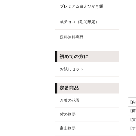
プレミアム白えびかき餅
蔵チョコ（期間限定）
送料無料商品
初めての方に
お試しセット
定番商品
万葉の花園
【内
【商
紫の物語
【賞
富山物語
【ア