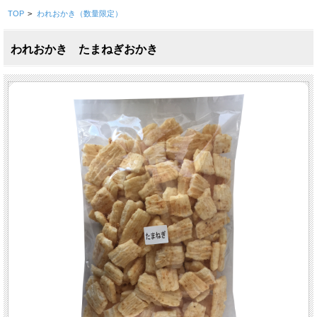
TOP
>
われおかき（数量限定）
われおかき たまねぎおかき