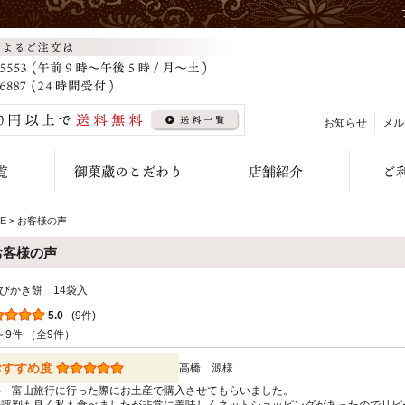
お知らせ
メル
E
> お客様の声
お客様の声
びかき餅 14袋入
5.0
(9件)
～9件 （全9件）
おすすめ度
高橋 源様
年 富山旅行に行った際にお土産で購入させてもらいました。