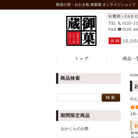
散居の里・おかき処 御菓蔵 オンラインショップ
HOM
商品検索
白え
1件
期間限定商品
おかくらのお餅
昨