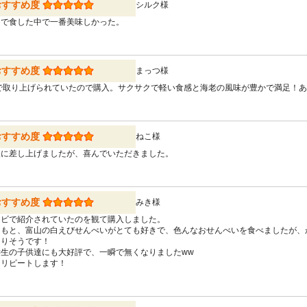
おすすめ度
シルク様
まで食した中で一番美味しかった。
おすすめ度
まっつ様
Vで取り上げられていたので購入。サクサクで軽い食感と海老の風味が豊かで満足！
おすすめ度
ねこ様
人に差し上げましたが、喜んでいただきました。
おすすめ度
みき様
レビで紹介されていたのを観て購入しました。
ともと、富山の白えびせんべいがとても好きで、色んなおせんべいを食べましたが、
マりそうです！
学生の子供達にも大好評で、一瞬で無くなりましたww
たリピートします！