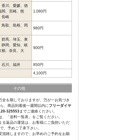
、香川、愛媛、徳
福岡、宮崎、熊
1,080円
、長崎
、鳥取、島根、岡
980円
、群馬、埼玉、東
、静岡、愛知、岐
900円
京都、奈良、大
、石川、福井
850円
4,100円
その他
万全を期しておりますが、万が一お気づき
ら、商品到着後一週間以内に
フリーダイヤ
-325553
までご連絡ください。
は、「送料一覧表」をご覧ください。
よる返品の運賃は、お客様にご負担いただ
で、予めご了承下さい。
変混雑しますので、お早めのご予約をお願