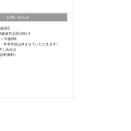
お問い合わせ
通販部】
県砺波市太田1891-5
時～午後6時
・年末年始は休ませていただきます）
申し込みは
話料無料）