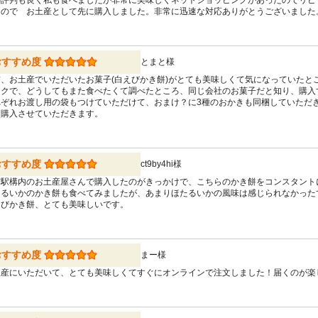
の評判も良く私も食べましたが非常に美味しくネットショッピングがあったのでリピ
なので お土産として先に購入しました。非常に迅速な対応ありがとうございました
おすすめ度
とまと様
、お土産でいただいたお菓子(白えびかき餅)がとても美味しくて気になっていたと
イクで、どうしてもまた食べたくて調べたところ、同じ会社のお菓子だと知り、購入
れぞれお渡し用の袋もつけていただけて、おまけ？に3種のおかきも同梱していただ
た購入させていただきます。
おすすめ度
ct9by4hi様
京駅構内のお土産屋さんで購入したのがきっかけで、こちらのかき餅をコンスタント
たるいかのかき餅も食べてみましたが、あまりほたるいかの風味は感じられなかった
えびかき餅、とても美味しいです。
おすすめ度
まー様
土産にいただいて、とても美味しくてすぐにオンラインで注文しました！届くのが楽