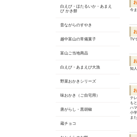
白えび・ほたるいか・あまえ
今
び かき餅
昔ながらのすやき
越中富山の常備菓子
T
富山ご当地商品
白えび・あまえび大漁
知
野菜おかきシリーズ
味おかき（ご自宅用）
テ
も
ハ
唐がらし・黒胡椒
小
ま
蔵チョコ