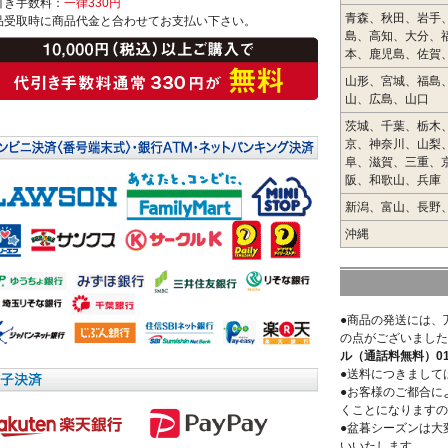
引き手数料：
一律330円
青森、秋田、岩手
品受取時に商品代金と合わせてお支払い下さい。
島、高知、大分、
本、鹿児島、佐賀
山形、宮城、福島
山、広島、山口
茨城、千葉、栃木
京、神奈川、山梨
阜、滋賀、三重、
阪、和歌山、兵庫
新潟、富山、長野
沖縄
●商品の発送には、
の点がございました
ル（通話料無料）0120
●送料につきまして
●お客様のご都合に
くことになりますの
●盆暮シーズンは大
いいたします。