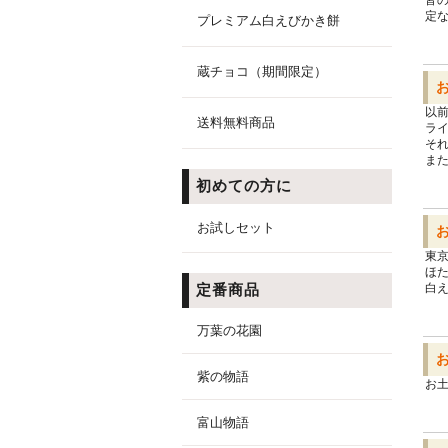
皆
定
プレミアム白えびかき餅
蔵チョコ（期間限定）
以前
送料無料商品
ラ
そ
ま
初めての方に
お試しセット
東
ほ
白
定番商品
万葉の花園
紫の物語
お
富山物語