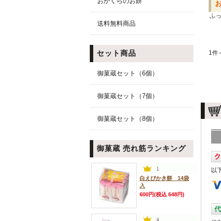
おかくらのお餅
ふ
送料無料商品
セット商品
1件
御菓蔵セット（6個）
御菓蔵セット（7個）
御菓蔵セット（8個）
御菓蔵 売れ筋ランキング
以
白えびかき餅 14袋
入
600円(税込 648円)