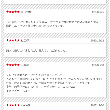
まっつ様
2021/02/25
TVで取り上げられていたので購入。サクサクで軽い食感と海老の風味が豊かで
満足！あっという間に食べきっちゃいそうです。
ねこ様
2020/12/12
知人に差し上げましたが、喜んでいただきました。
みき様
2020/09/18
テレビで紹介されていたのを観て購入しました。
もともと、富山の白えびせんべいがとても好きで、色んなおせんべいを食べまし
たが、かき餅はおせんべいとはまた違った美味しさでハマりそうです！
小学生の子供達にも大好評で、一瞬で無くなりましたww
またリピートします！
iipapa様
2017/12/20