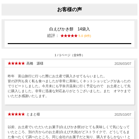
お客様の声
白えびかき餅 14袋入
総評：
5.0 (9件)
1 / 1ページ（全9件）
高橋 源様
2026/03/07
昨年 富山旅行に行った際にお土産で購入させてもらいました。
皆の評判も良く私も食べましたが非常に美味しくネットショッピングがあったの
でリピートしました。今月末にも宇奈月温泉に行く予定なので お土産として先
に購入しました。非常に迅速な対応ありがとうございました。また オマケまで
いただき感謝いたします。
とまと様
2025/10/07
以前、お土産でいただいたお菓子(白えびかき餅)がとても美味しくて気になって
いたところ、別の方からのお土産(白えび大漁)がどストライクで、どうしてもま
た食べたくて調べたところ、同じ会社のお菓子だと知り、購入するしかない！と