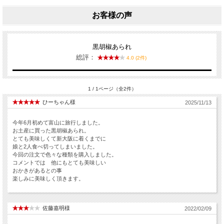
お客様の声
黒胡椒あられ
総評：
4.0 (2件)
1 / 1ページ（全2件）
ひーちゃん様
2025/11/13
今年6月初めて富山に旅行しました。
お土産に買った黒胡椒あられ。
とても美味しくて新大阪に着くまでに
娘と2人食べ切ってしまいました。
今回の注文で色々な種類を購入しました。
コメントでは 他にもとても美味しい
おかきがあるとの事
楽しみに美味しく頂きます。
佐藤嘉明様
2022/02/09