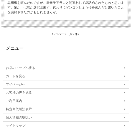
黒胡椒を頼んだのですが、唐辛子アラレと間違われて箱詰めされたものと思いま
す。確か、七味が選択出来ず、代わりにゲンコツしょうゆを選んだと書いたこと
を誤解されたのかもしれませんが。
1 / 1ページ（全2件）
メニュー
お店のトップへ戻る
カートを見る
マイページへ
お客様の声を見る
ご利用案内
特定商取引法表示
個人情報の取扱い
サイトマップ