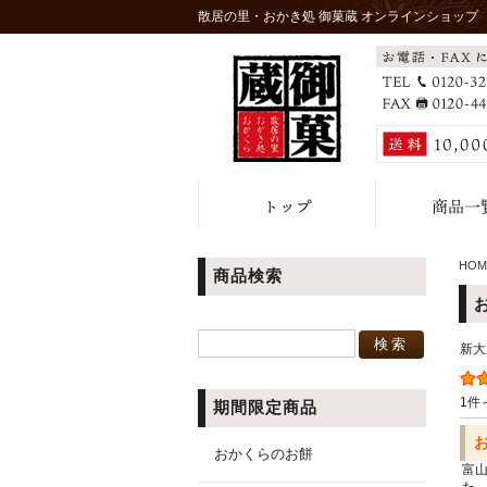
散居の里・おかき処 御菓蔵 オンラインショップ
HOM
商品検索
新大
1件
期間限定商品
おかくらのお餅
富