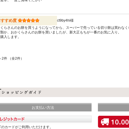
。是非、一度ご賞味ください
おすすめ度
ct9by4hi様
かくらさんのお餅を買うようになってから、スーパーで売っている切り餅は買わなく
種類か、おかくらさんのお餅を買いましたが、新大正もちが一番のお気に入り。
た購入します。
～2件 （全2件）
お支払い方法
下のカードがご利用いただけます。