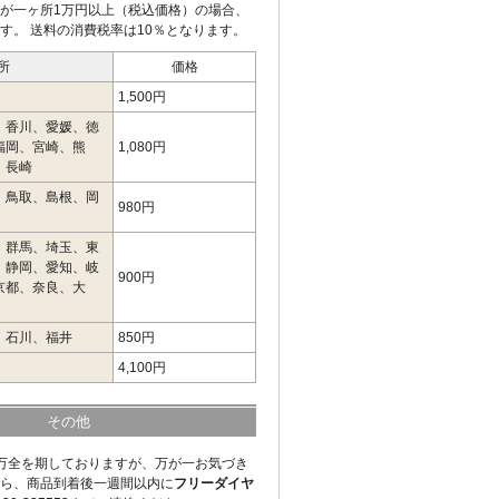
が一ヶ所1万円以上（税込価格）の場合、
す。 送料の消費税率は10％となります。
所
価格
1,500円
、香川、愛媛、徳
福岡、宮崎、熊
1,080円
、長崎
、鳥取、島根、岡
980円
、群馬、埼玉、東
、静岡、愛知、岐
900円
京都、奈良、大
、石川、福井
850円
4,100円
その他
万全を期しておりますが、万が一お気づき
ら、商品到着後一週間以内に
フリーダイヤ