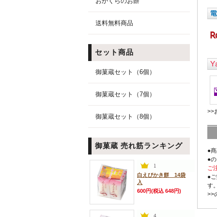
おかくらのお餅
送料無料商品
セット商品
御菓蔵セット（6個）
御菓蔵セット（7個）
>
御菓蔵セット（8個）
御菓蔵 売れ筋ランキング
●
●
ご
白えびかき餅 14袋
●
入
す
600円(税込 648円)
>