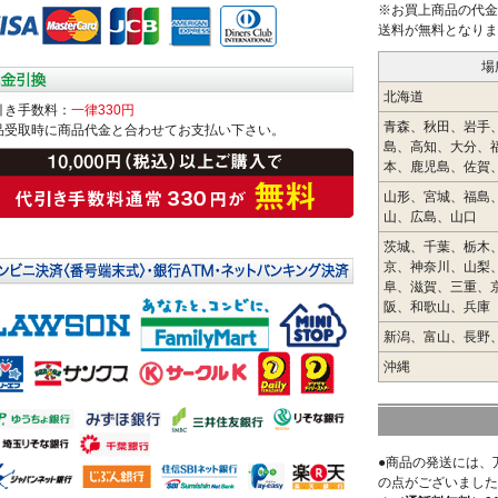
※お買上商品の代金
送料が無料となりま
場
北海道
引き手数料：
一律330円
青森、秋田、岩手
品受取時に商品代金と合わせてお支払い下さい。
島、高知、大分、
本、鹿児島、佐賀
山形、宮城、福島
山、広島、山口
茨城、千葉、栃木
京、神奈川、山梨
阜、滋賀、三重、
阪、和歌山、兵庫
新潟、富山、長野
沖縄
●商品の発送には、
の点がございました