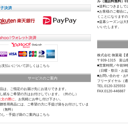
ル（通話料無料）0120
●送料につきまして
●お客様のご都合に
くことになりますの
●盆暮シーズンは大
いいたします。
株式会社 御菓蔵【
〒939-1315 富山
■営業時間／午前9
>お支払いについて詳しくはこちら
（日曜・祭日・お盆
■お問い合わせ・お
サービスのご案内
フリーダイヤル（通
TEL.0120-325553
商品は、ご指定のお届け先にお送りできます。
FAX.0120-446887
のし紙をご希望の方はお付けしています。（外のし）
注文の際に
、お気軽にお申し付け下さい。
ご贈答用商品には、ご希望の方に手提げ袋をお付けしていま
。（無料）
>のし・手提げ袋のご案内はこちら