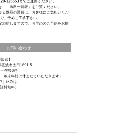
-325553
までご連絡ください。
は、「送料一覧表」をご覧ください。
よる返品の運賃は、お客様にご負担いただ
で、予めご了承下さい。
変混雑しますので、お早めのご予約をお願
お問い合わせ
通販部】
県砺波市太田1891-5
時～午後6時
・年末年始は休ませていただきます）
申し込みは
話料無料）