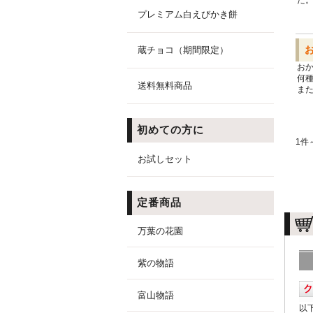
た
プレミアム白えびかき餅
蔵チョコ（期間限定）
お
何
送料無料商品
ま
初めての方に
1件
お試しセット
定番商品
万葉の花園
紫の物語
富山物語
以