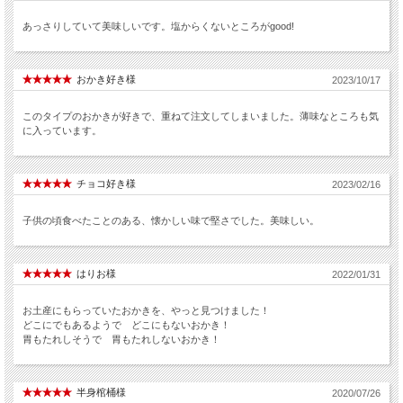
あっさりしていて美味しいです。塩からくないところがgood!
おかき好き様
2023/10/17
このタイプのおかきが好きで、重ねて注文してしまいました。薄味なところも気
に入っています。
チョコ好き様
2023/02/16
子供の頃食べたことのある、懐かしい味で堅さでした。美味しい。
はりお様
2022/01/31
お土産にもらっていたおかきを、やっと見つけました！
どこにでもあるようで どこにもないおかき！
胃もたれしそうで 胃もたれしないおかき！
半身棺桶様
2020/07/26