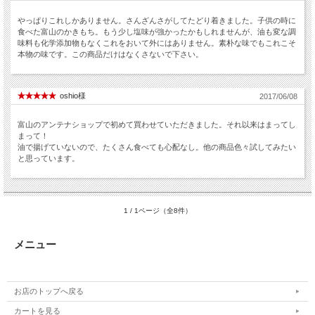
やっぱりこれしかありません。さんざんさがしてたどり着きました。子供の時に
食べた富山のかきもち。もう少し塩味が強かったかもしれませんが、油も変な調
味料も化学添加物もなくこれをおいて外にはありません。素朴な味でもこれこそ
本物の味です。この商品だけはなくさないで下さい。
oshio様
2017/06/08
富山のアンテナショップで初めて買わせていただきました。それ以来はまってし
まって！
油で揚げていないので、たくさん食べても心配なし。他の商品色々試してみたい
と思っています。
1 / 1ページ（全8件）
メニュー
お店のトップへ戻る
カートを見る