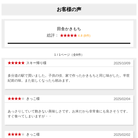
お客様の声
田舎かきもち
総評：
4.8 (8件)
1 / 1ページ（全8件）
スキー帰り様
2025/10/09
多分道の駅で買いました。子供の頃、家で作ったかきもちと同じ味がした。半世
紀前の味。また欲しくなったら頼みます。
きっこ様
2025/02/04
あっさりしていて飽きない美味しさです。お米だから非常食にも良さそうです。
すぐ食べてしまいますが・・
きっこ様
2025/02/02