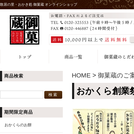
散居の里・おかき処 御菓蔵 オンラインショップ
HOME
>
御菓蔵のご
商品検索
おかくら創業祭
期間限定商品
おかくらのお餅