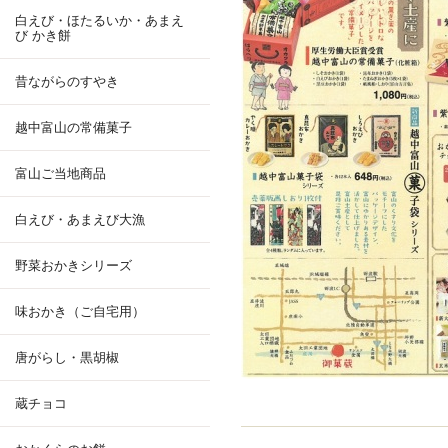
白えび・ほたるいか・あまえ
び かき餅
昔ながらのすやき
越中富山の常備菓子
富山ご当地商品
白えび・あまえび大漁
野菜おかきシリーズ
味おかき（ご自宅用）
唐がらし・黒胡椒
蔵チョコ