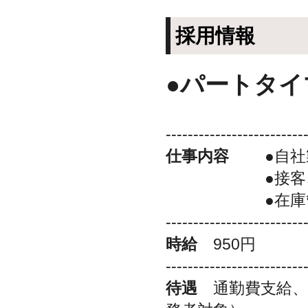
採用情報
●パートタイ
-------------------------
仕事内容
●自社製
●接客、販売
●在庫管
-------------------------
時給
950円
-------------------------
待遇
通勤費支給、