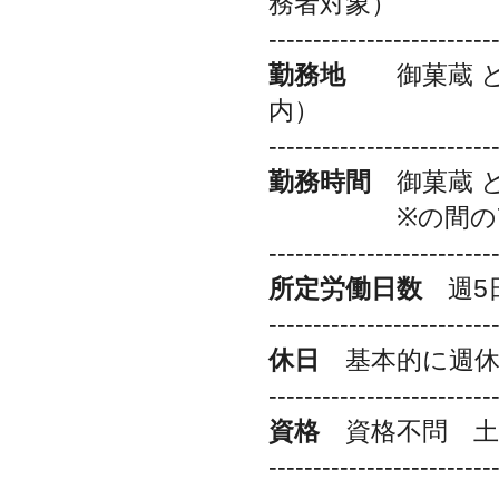
務者対象）
-------------------------
勤務地
御菓蔵 と
内）
-------------------------
勤務時間
御菓蔵 と
※の間の7時
-------------------------
所定労働日数
週5
-------------------------
休日
基本的に週休
-------------------------
資格
資格不問 土
-------------------------